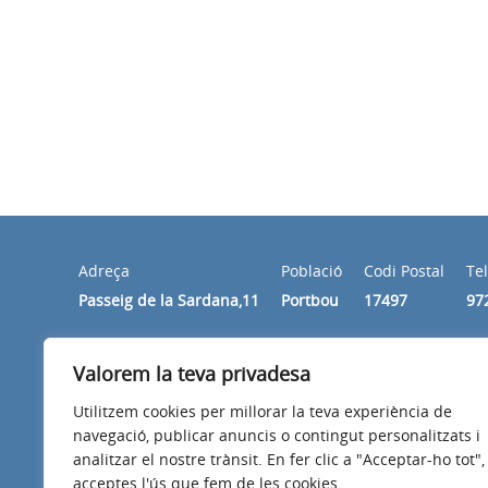
Adreça
Població
Codi Postal
Te
Passeig de la Sardana,11
Portbou
17497
97
Horari
Valorem la teva privadesa
De dilluns a divendres de les 9:30 del matí a les 2 de la
Utilitzem cookies per millorar la teva experiència de
navegació, publicar anuncis o contingut personalitzats i
analitzar el nostre trànsit. En fer clic a "Acceptar-ho tot",
acceptes l'ús que fem de les cookies.
Avís legal
Política de privacitat
Accessibilitat