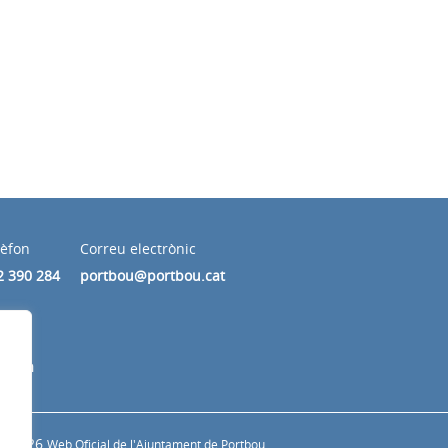
lèfon
Correu electrònic
2 390 284
portbou@portbou.cat
 tarda
© 2026
Web Oficial de l'Ajuntament de Portbou