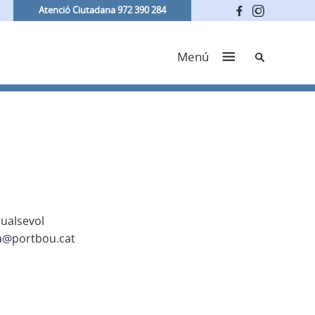
Atenció Ciutadana 972 390 284
Cerca
Menú
qualsevol
ia@portbou.cat