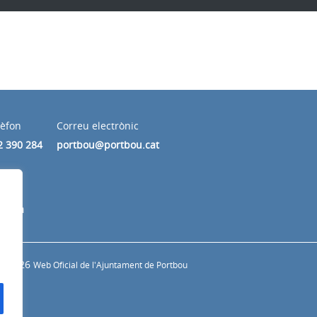
lèfon
Correu electrònic
2 390 284
portbou@portbou.cat
 tarda
© 2026
Web Oficial de l'Ajuntament de Portbou