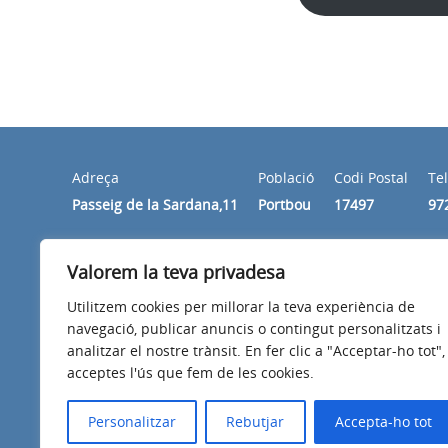
Adreça
Població
Codi Postal
Te
Passeig de la Sardana,11
Portbou
17497
97
Horari
Valorem la teva privadesa
De dilluns a divendres de les 9:30 del matí a les 2 de la
Utilitzem cookies per millorar la teva experiència de
navegació, publicar anuncis o contingut personalitzats i
analitzar el nostre trànsit. En fer clic a "Acceptar-ho tot",
acceptes l'ús que fem de les cookies.
Avís legal
Política de privacitat
Accessibilitat
Personalitzar
Rebutjar
Accepta-ho tot