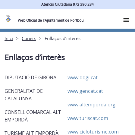
Atenció Ciutadana 972 390 284
Web Oficial de l'Ajuntament de Portbou
Inici
Coneix
Enllaços d’interès
Enllaços d’interès
DIPUTACIÓ DE GIRONA
www.ddgi.cat
GENERALITAT DE
www.gencat.cat
CATALUNYA
www.altemporda.org
CONSELL COMARCAL ALT
www.turiscat.com
EMPORDÀ
www.cicloturisme.com
TURISME ALT EMPORDÀ